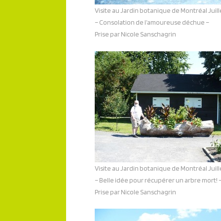
Visite au Jardin botanique de Montréal Juil
– Consolation de l’amoureuse déchue –
Prise par Nicole Sanschagrin
Visite au Jardin botanique de Montréal Juil
– Belle idée pour récupérer un arbre mort! 
Prise par Nicole Sanschagrin