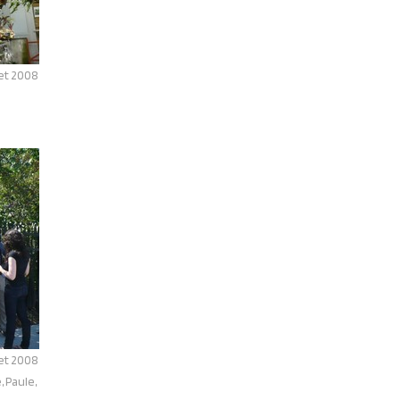
let 2008
let 2008
, Paule,