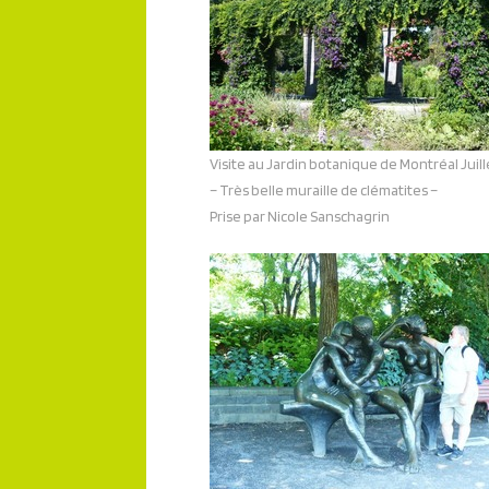
Visite au Jardin botanique de Montréal Juil
– Très belle muraille de clématites –
Prise par Nicole Sanschagrin