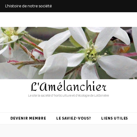
L’histoire de notre société
L'Amélanchier
Le site la société d'horticulture et d'écologie de Lotbinière
DEVENIR MEMBRE
LE SAVIEZ-VOUS?
LIENS UTILES