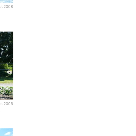
let 2008
let 2008
–