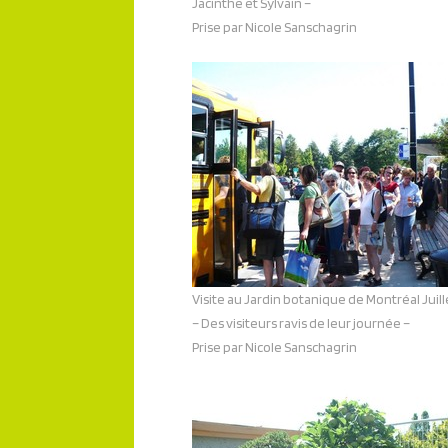
Jacinthe et Sylvain –
Prise par Nicole Sanschagrin
Visite au Jardin botanique de Montréal Juil
– Des visiteurs ravis de leur journée –
Prise par Nicole Sanschagrin