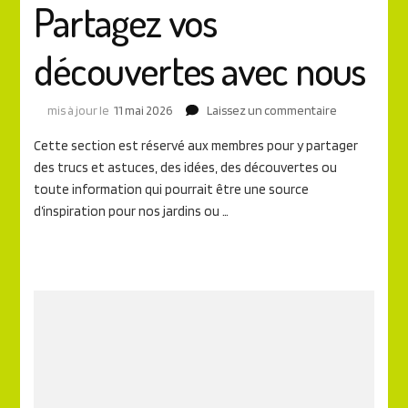
Partagez vos
découvertes avec nous
au
mis à jour le
11 mai 2026
Laissez un commentaire
sujet
Cette section est réservé aux membres pour y partager
de
des trucs et astuces, des idées, des découvertes ou
Partagez
vos
toute information qui pourrait être une source
découvertes
d’inspiration pour nos jardins ou …
avec
nous