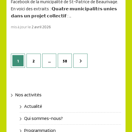
Facebook de la municipalité de St-Patrice de Beaurivage.
En voici des extraits : 𝗤𝘂𝗮𝘁𝗿𝗲 𝗺𝘂𝗻𝗶𝗰𝗶𝗽𝗮𝗹𝗶𝘁é𝘀 𝘂𝗻𝗶𝗲𝘀
𝗱𝗮𝗻𝘀 𝘂𝗻 𝗽𝗿𝗼𝗷𝗲𝘁 𝗰𝗼𝗹𝗹𝗲𝗰𝘁𝗶𝗳 : …
mis à jour le
2 avril 2026
Pagination
Page
Page
Page
1
2
…
58
des
publications
Nos activités
Actualité
Qui sommes-nous?
Programmation