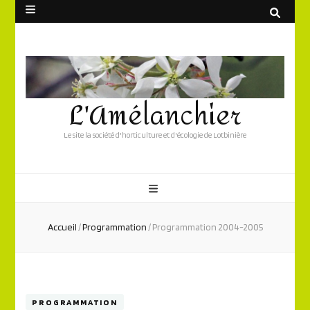
L'Amélanchier
Le site la société d'horticulture et d'écologie de Lotbinière
Accueil
/
Programmation
/
Programmation 2004-2005
PROGRAMMATION