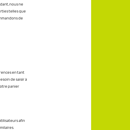
ndant, nous ne
ties telles que
commandons de
érences en tant
esoin de saisir à
votre panier
tilisateurs afin
milaires.