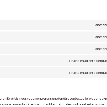
Fonction
Fonction
Fonction
Finalité en attente d’enqu
Finalité en attente d’enqu
 première fois, nous vous montrerons une fenêtre contextuelle avec une expl
r », vous consentez à ce que nous utilisions tous les cookies et extensions 