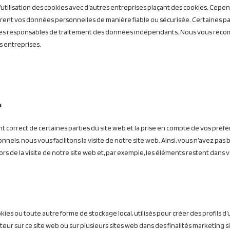
utilisation des cookies avec d’autres entreprises plaçant des cookies. Cepe
èrent vos données personnelles de manière fiable ou sécurisée. Certaines par
es responsables de traitement des données indépendants. Nous vous re
es entreprises.
s
 correct de certaines parties du site web et la prise en compte de vos préf
nnels, nous vous facilitons la visite de notre site web. Ainsi, vous n’avez pas b
rs de la visite de notre site web et, par exemple, les éléments restent dans 
es ou toute autre forme de stockage local, utilisés pour créer des profils d’u
isateur sur ce site web ou sur plusieurs sites web dans des finalités marketing si