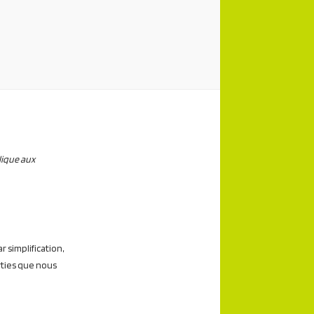
plique aux
r simplification,
rties que nous