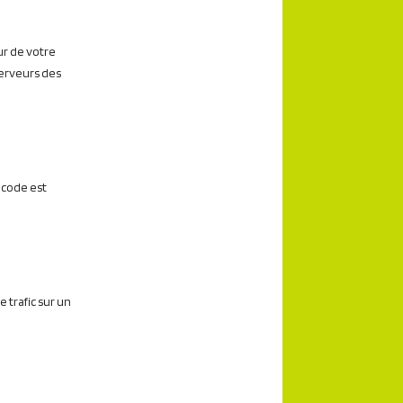
ur de votre
serveurs des
 code est
e trafic sur un