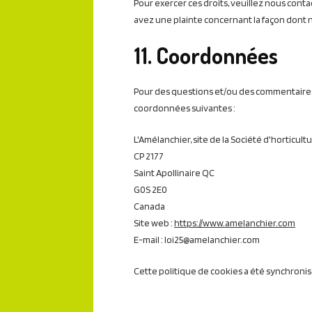
Pour exercer ces droits, veuillez nous conta
avez une plainte concernant la façon dont 
11. Coordonnées
Pour des questions et/ou des commentaires s
coordonnées suivantes :
L'Amélanchier, site de la Société d'horticult
CP 2177
Saint Apollinaire QC
G0S 2E0
Canada
Site web :
https://www.amelanchier.com
E-mail :
loi25@
amelanchier.com
Cette politique de cookies a été synchroni