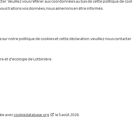
cter. Veuillez vous référer aux coordonnées au bas de cette politique de cook
nous traitons vos données, nous aimerions en être informés.
ur notre politique de cookies et cette déclaration, veuillez nous contacter e
ure et d'écologie de Lotbinière
sée avec
cookiedatabase.org
le 5 août 2026.