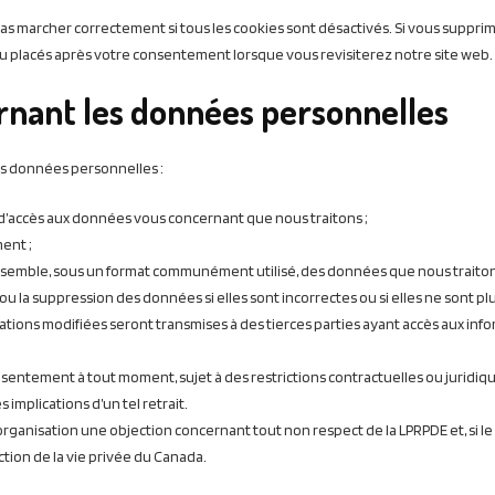
as marcher correctement si tous les cookies sont désactivés. Si vous suppri
au placés après votre consentement lorsque vous revisiterez notre site web.
ernant les données personnelles
os données personnelles :
accès aux données vous concernant que nous traitons ;
ent ;
mble, sous un format communément utilisé, des données que nous traitons 
la suppression des données si elles sont incorrectes ou si elles ne sont plus
mations modifiées seront transmises à des tierces parties ayant accès aux inf
onsentement à tout moment, sujet à des restrictions contractuelles ou juridiq
implications d’un tel retrait.
 organisation une objection concernant tout non respect de la LPRPDE et, si l
ction de la vie privée du Canada.