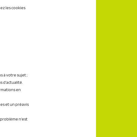
mez les cookies
à votre sujet ;
 d’actualité.
ormations en
ues et un préavis
e problème n’est