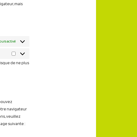
igateur, mais
ours activé
Marketing
risque de ne plus
 pouvez
otre navigateur
ns, veuillez
page suivante :