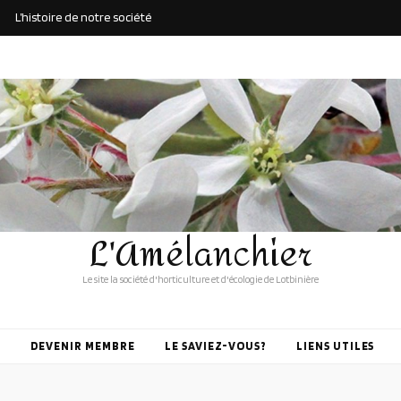
L’histoire de notre société
L'Amélanchier
Le site la société d'horticulture et d'écologie de Lotbinière
DEVENIR MEMBRE
LE SAVIEZ-VOUS?
LIENS UTILES