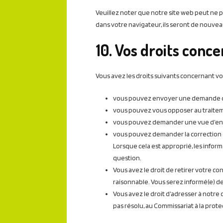
Veuillez noter que notre site web peut ne p
dans votre navigateur, ils seront de nouve
10. Vos droits conc
Vous avez les droits suivants concernant v
vous pouvez envoyer une demande d’
vous pouvez vous opposer au traitem
vous pouvez demander une vue d’ense
vous pouvez demander la correction ou 
Lorsque cela est approprié, les infor
question.
Vous avez le droit de retirer votre c
raisonnable. Vous serez informé(e) des 
Vous avez le droit d’adresser à notre
pas résolu, au Commissariat à la prote