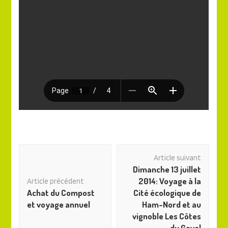
Navigation
Article suivant
des
Dimanche 13 juillet
articles
2014: Voyage à la
Article précédent
Achat du Compost
Cité écologique de
et voyage annuel
Ham-Nord et au
vignoble Les Côtes
du Gavel