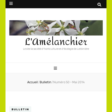
L'Amélanchier
Le site la société d'horticulture et d'écologie de Lotbinière
Accueil
/
Bulletin
/
Numéro 50 – Mai 2014
BULLETIN