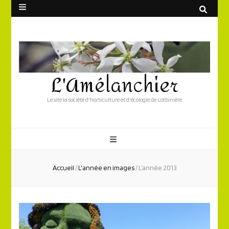
L'Amélanchier
Le site la société d'horticulture et d'écologie de Lotbinière
Accueil
/
L'année en images
/
L’année 2013