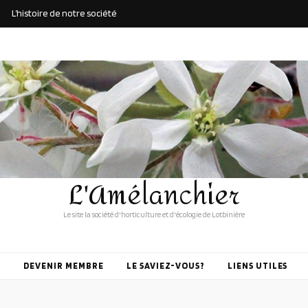
L’histoire de notre société
L'Amélanchier
Le site la société d'horticulture et d'écologie de Lotbinière
DEVENIR MEMBRE
LE SAVIEZ-VOUS?
LIENS UTILES