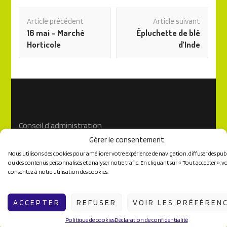
Navigation
Article précédent
Article suivant
des
16 mai – Marché
Épluchette de blé
articles
Horticole
d’Inde
Conseil d’administration
Gérer le consentement
Règlements généraux
Nous utilisons des cookies pour améliorer votre expérience de navigation, diffuser des publ
L’histoire de notre société
ou des contenus personnalisés et analyser notre trafic. En cliquant sur « Tout accepter », v
consentez à notre utilisation des cookies.
ACCEPTER
REFUSER
VOIR LES PRÉFÉREN
2026 Copyright
L'Amélanchier
.
Blossom Mommy Blog |
Développé par
Blossom Themes
. Propulsé par
WordPress
.
Politique de cookies
Déclaration de confidentialité