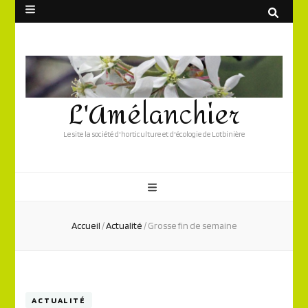
L'Amélanchier
Le site la société d'horticulture et d'écologie de Lotbinière
Accueil
/
Actualité
/
Grosse fin de semaine
ACTUALITÉ