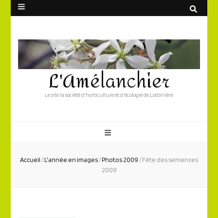
L'Amélanchier
Le site la société d'horticulture et d'écologie de Lotbinière
Accueil
/
L'année en images
/
Photos 2009
/
Fête des semences
2009