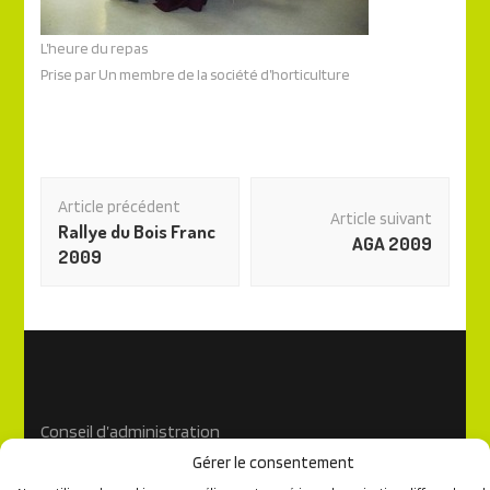
L’heure du repas
Prise par Un membre de la société d’horticulture
Navigation
Article précédent
des
Article suivant
Rallye du Bois Franc
articles
AGA 2009
2009
Conseil d’administration
Gérer le consentement
Règlements généraux