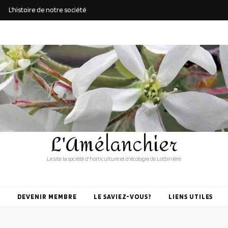
L’histoire de notre société
L'Amélanchier
Le site la société d'horticulture et d'écologie de Lotbinière
DEVENIR MEMBRE
LE SAVIEZ-VOUS?
LIENS UTILES