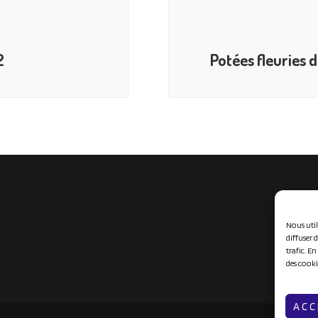
2
Potées fleuries 
Nous util
diffuser 
trafic. E
des cooki
ACC