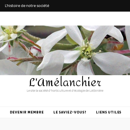
L’histoire de notre société
L'Amélanchier
Le site la société d'horticulture et d'écologie de Lotbinière
DEVENIR MEMBRE
LE SAVIEZ-VOUS?
LIENS UTILES