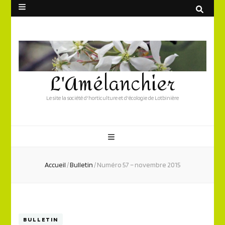
L'Amélanchier
Le site la société d'horticulture et d'écologie de Lotbinière
Accueil
/
Bulletin
/
Numéro 57 – novembre 2015
BULLETIN