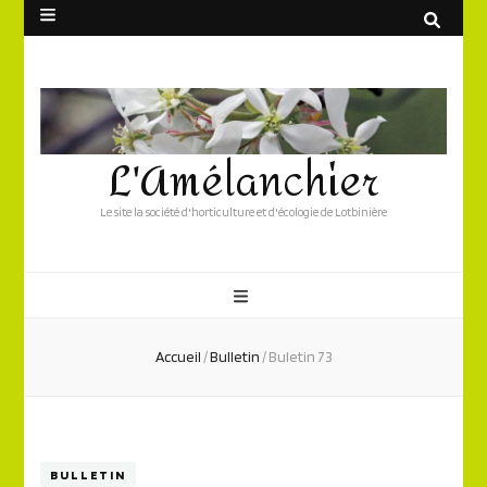
L'Amélanchier
Le site la société d'horticulture et d'écologie de Lotbinière
Accueil
/
Bulletin
/
Buletin 73
BULLETIN