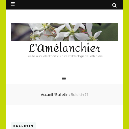
L'Amélanchier
Le site la société d'horticulture et d'écologie de Lotbinière
Accueil
/
Bulletin
/
Buleltin 71
BULLETIN