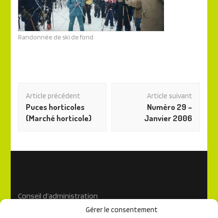
Randonnée de ski de fond
Navigation
Article précédent
Article suivant
des
Puces horticoles
Numéro 29 –
articles
(Marché horticole)
Janvier 2006
Conseil d’administration
Gérer le consentement
Règlements généraux