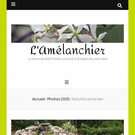
L'Amélanchier
Le site la société d'horticulture et d'écologie de Lotbinière
Accueil
/
Photos 2005
/
Activités diverses