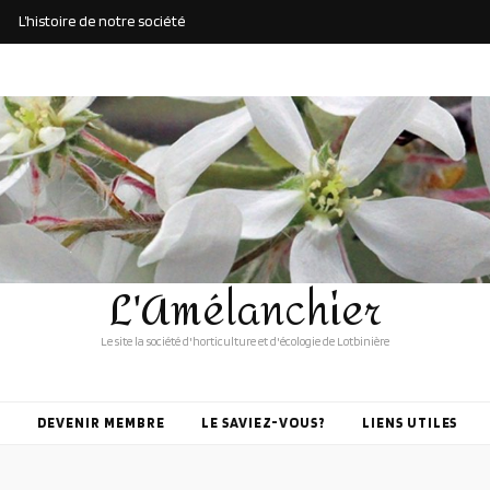
L’histoire de notre société
L'Amélanchier
Le site la société d'horticulture et d'écologie de Lotbinière
DEVENIR MEMBRE
LE SAVIEZ-VOUS?
LIENS UTILES