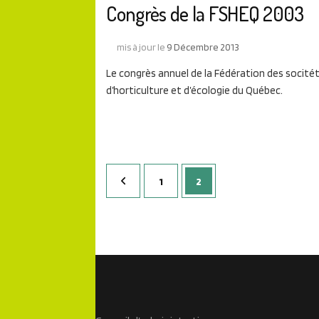
Congrès de la FSHEQ 2003
mis à jour le
9 Décembre 2013
Le congrès annuel de la Fédération des socité
d’horticulture et d’écologie du Québec.
Pagination
Page
Page
1
2
des
publications